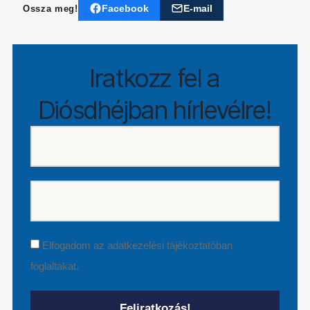
Facebook
E-mail
Ossza meg!
Iratkozz fel a
Diósdhéjban hírlevélre!
Elfogadom az
adatkezelési tájékoztatóban
foglaltakat.
Feliratkozás!