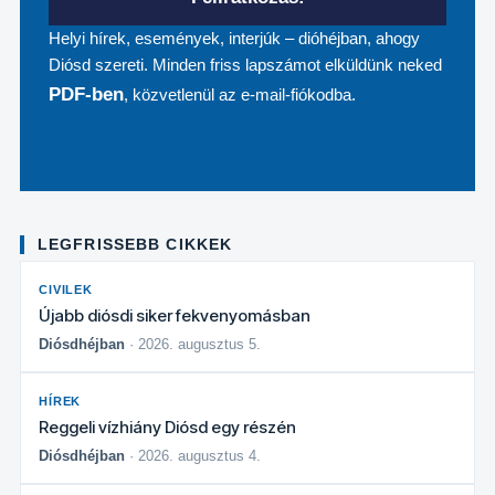
Helyi hírek, események, interjúk – dióhéjban, ahogy
Diósd szereti. Minden friss lapszámot elküldünk neked
PDF-ben
, közvetlenül az e-mail-fiókodba.
LEGFRISSEBB CIKKEK
CIVILEK
Újabb diósdi siker fekvenyomásban
Diósdhéjban
· 2026. augusztus 5.
HÍREK
Reggeli vízhiány Diósd egy részén
Diósdhéjban
· 2026. augusztus 4.