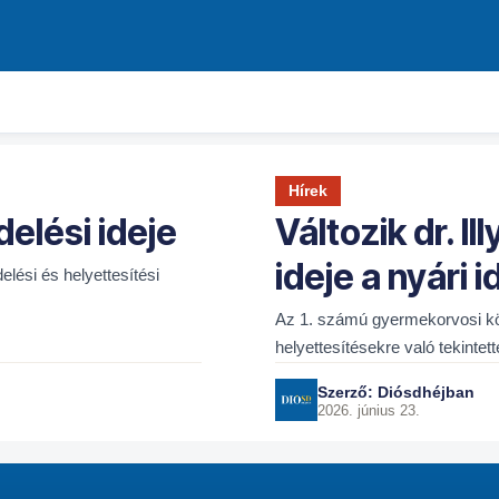
Hírek
delési ideje
Változik dr. I
ideje a nyári
lési és helyettesítési
Az 1. számú gyermekorvosi kör
helyettesítésekre való tekintet
Péntek: 09-10 óráig…
Szerző:
Diósdhéjban
2026. június 23.