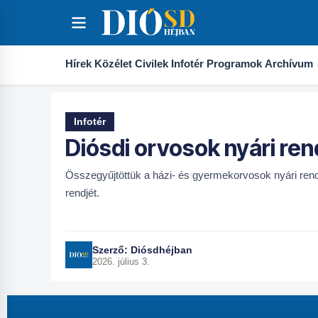
Hírek
Közélet
Civilek
Infotér
Programok
Archívum
Infotér
Diósdi orvosok nyári ren
Összegyűjtöttük a házi- és gyermekorvosok nyári rende
rendjét.
Szerző:
Diósdhéjban
2026. július 3.