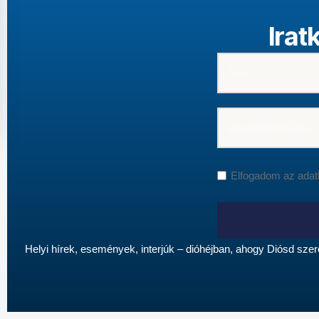
Irat
Elfogadom az
adat
Helyi hírek, események, interjúk – dióhéjban, ahogy Diósd sze