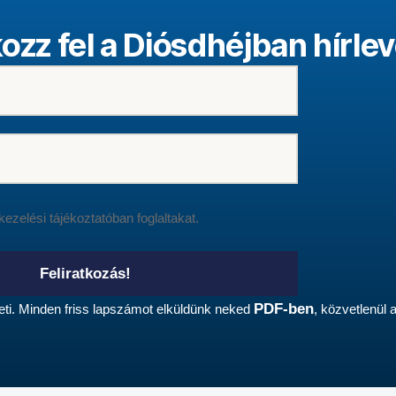
kozz fel a Diósdhéjban hírlev
kezelési tájékoztatóban
foglaltakat.
Feliratkozás!
PDF-ben
reti. Minden friss lapszámot elküldünk neked
, közvetlenül 