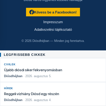
Kövess be a Facebookon!
Impresszum
Adatkezelési tájékoztató
© 2026 Diósdhéjban — Minden jog fenntartva.
LEGFRISSEBB CIKKEK
CIVILEK
Újabb diósdi siker fekvenyomásban
Diósdhéjban
· 2026. augusztus 5.
HÍREK
Reggeli vízhiány Diósd egy részén
Diósdhéjban
· 2026. augusztus 4.