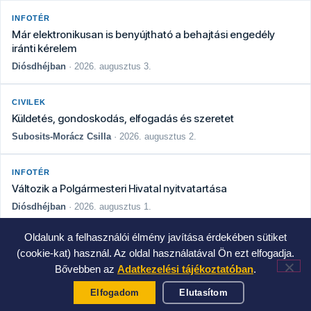
INFOTÉR
Már elektronikusan is benyújtható a behajtási engedély
iránti kérelem
Diósdhéjban
· 2026. augusztus 3.
CIVILEK
Küldetés, gondoskodás, elfogadás és szeretet
Subosits-Morácz Csilla
· 2026. augusztus 2.
INFOTÉR
Változik a Polgármesteri Hivatal nyitvatartása
Diósdhéjban
· 2026. augusztus 1.
Oldalunk a felhasználói élmény javítása érdekében sütiket
HÍREK
(cookie-kat) használ. Az oldal használatával Ön ezt elfogadja.
Teljes útzár mellett végzik a Szabadság út felújítását
Bővebben az
Adatkezelési tájékoztatóban
.
Diósdhéjban
· 2026. július 31.
Elfogadom
Elutasítom