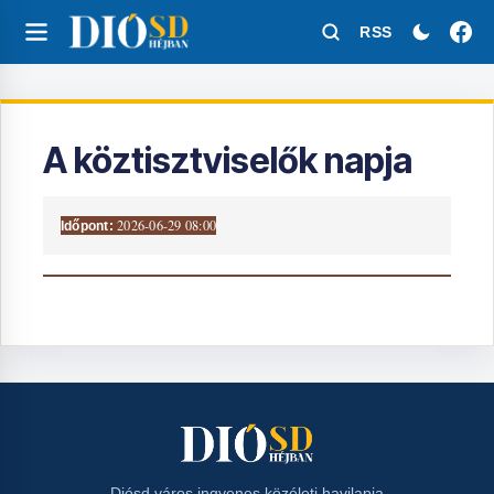
RSS
A köztisztviselők napja
2026-06-29 08:00
Időpont:
Diósd város ingyenes közéleti havilapja