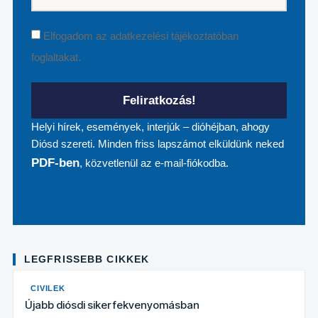
Elfogadom az
adatkezelési tájékoztatóban
foglaltakat.
Feliratkozás!
Helyi hírek, események, interjúk – dióhéjban, ahogy
Diósd szereti. Minden friss lapszámot elküldünk neked
PDF-ben
, közvetlenül az e-mail-fiókodba.
LEGFRISSEBB CIKKEK
CIVILEK
Újabb diósdi siker fekvenyomásban