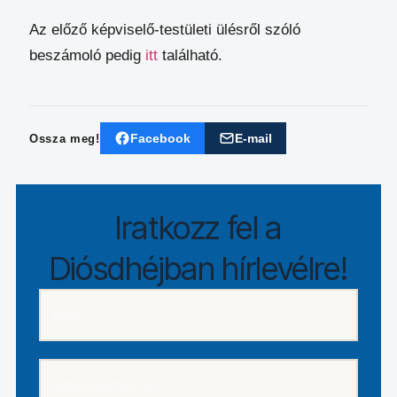
Az előző képviselő-testületi ülésről szóló
beszámoló pedig
itt
található.
Facebook
E-mail
Ossza meg!
Iratkozz fel a
Diósdhéjban hírlevélre!