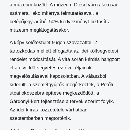
a múzeum között. A múzeum Diósd város lakosai
számára, lakcímkártya felmutatásával, a
belépőjegy árából 50% kedvezményt biztosít a
múzeum meglátogatásakor.
A képviselőtestület 9 igen szavazattal, 2
tartózkodás mellett elfogadta az idei költségvetési
rendelet módosítását. A vita során kérdés hangzott
el a civil költségvetés ez évi céljainak
megvalósulásával kapcsolatban. A válaszból
kiderült: a szemétgyűjtők megérkeztek, a Petőfi
utcai okoszebra építése megkezdődött, a
Gárdonyi-kert fejlesztése a tervek szerint folyik.
Az idei kiírás közzététele várhatóan
szeptemberben megtörténik.