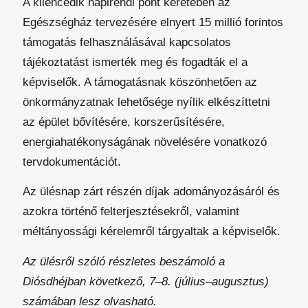
A kilencedik napirendi pont keretében az
Egészségház tervezésére elnyert 15 millió forintos
támogatás felhasználásával kapcsolatos
tájékoztatást ismerték meg és fogadták el a
képviselők. A támogatásnak köszönhetően az
önkormányzatnak lehetősége nyílik elkészíttetni
az épület bővítésére, korszerűsítésére,
energiahatékonyságának növelésére vonatkozó
tervdokumentációt.
Az ülésnap zárt részén díjak adományozásáról és
azokra történő felterjesztésekről, valamint
méltányossági kérelemről tárgyaltak a képviselők.
Az ülésről szóló részletes beszámoló a
Diósdhéjban következő, 7–8. (július–augusztus)
számában lesz olvasható.