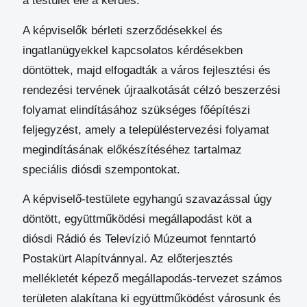
a testület elé a kérdés.
A képviselők bérleti szerződésekkel és
ingatlanügyekkel kapcsolatos kérdésekben
döntöttek, majd elfogadták a város fejlesztési és
rendezési tervének újraalkotását célzó beszerzési
folyamat elindításához szükséges főépítészi
feljegyzést, amely a településtervezési folyamat
megindításának előkészítéséhez tartalmaz
speciális diósdi szempontokat.
A képviselő-testülete egyhangú szavazással úgy
döntött, együttműködési megállapodást köt a
diósdi Rádió és Televízió Múzeumot fenntartó
Postakürt Alapítvánnyal. Az előterjesztés
mellékletét képező megállapodás-tervezet számos
területen alakítana ki együttműködést városunk és