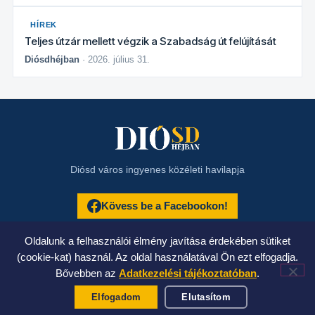
HÍREK
Teljes útzár mellett végzik a Szabadság út felújítását
Diósdhéjban
· 2026. július 31.
Diósd város ingyenes közéleti havilapja
Kövess be a Facebookon!
Impresszum
Oldalunk a felhasználói élmény javítása érdekében sütiket
(cookie-kat) használ. Az oldal használatával Ön ezt elfogadja.
Adatkezelési tájékoztató
Bővebben az
Adatkezelési tájékoztatóban
.
© 2026 Diósdhéjban — Minden jog fenntartva.
Elfogadom
Elutasítom