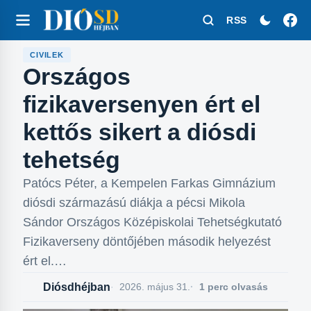
RSS
CIVILEK
Országos
fizikaversenyen ért el
kettős sikert a diósdi
tehetség
Patócs Péter, a Kempelen Farkas Gimnázium
diósdi származású diákja a pécsi Mikola
Sándor Országos Középiskolai Tehetségkutató
Fizikaverseny döntőjében második helyezést
ért el.…
Diósdhéjban
2026. május 31.
1 perc olvasás