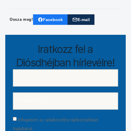
Facebook
E-mail
Ossza meg!
Iratkozz fel a
Diósdhéjban hírlevélre!
Elfogadom az
adatkezelési tájékoztatóban
foglaltakat.