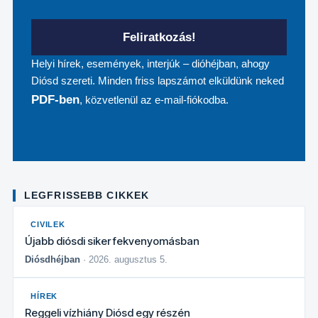
Feliratkozás!
Helyi hírek, események, interjúk – dióhéjban, ahogy
Diósd szereti. Minden friss lapszámot elküldünk neked
PDF-ben
, közvetlenül az e-mail-fiókodba.
LEGFRISSEBB CIKKEK
CIVILEK
Újabb diósdi siker fekvenyomásban
Diósdhéjban
· 2026. augusztus 5.
HÍREK
Reggeli vízhiány Diósd egy részén