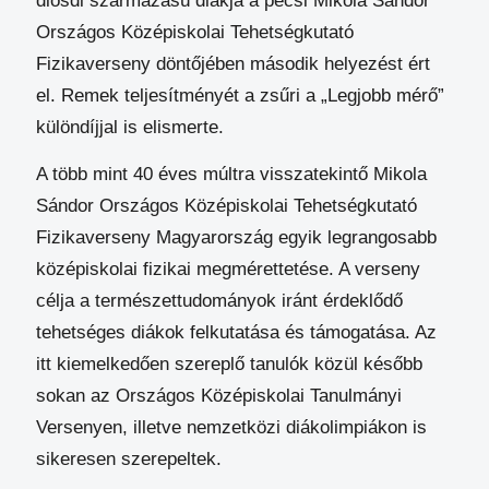
diósdi származású diákja a pécsi Mikola Sándor
Országos Középiskolai Tehetségkutató
Fizikaverseny döntőjében második helyezést ért
el. Remek teljesítményét a zsűri a „Legjobb mérő”
különdíjjal is elismerte.
A több mint 40 éves múltra visszatekintő Mikola
Sándor Országos Középiskolai Tehetségkutató
Fizikaverseny Magyarország egyik legrangosabb
középiskolai fizikai megmérettetése. A verseny
célja a természettudományok iránt érdeklődő
tehetséges diákok felkutatása és támogatása. Az
itt kiemelkedően szereplő tanulók közül később
sokan az Országos Középiskolai Tanulmányi
Versenyen, illetve nemzetközi diákolimpiákon is
sikeresen szerepeltek.